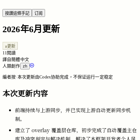
按讚這條手記
订阅
2026年6月更新
更新
更
11
閱讀
譯自簡體中文
人類創作
zh
編者按
·
本次更新由Codex协助完成，不保证运行一定稳定
本次更新内容
前端持续与上游同步，并已实现上游自动更新同步机
制。
建立了
overlay
覆盖层仓库，初步完成了自动覆盖主仓
库及冲突判定与解决机制，解决了本框架开发者个人风