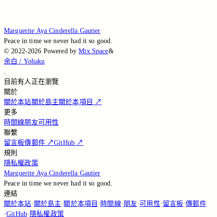
Loading...
Loading...
Marguerite Aya Cinderella Gautier
Peace in time we never had it so good.
©
2022-2026
Powered by
Mix Space
&
余白 / Yohaku
.
目前有
人正在瀏覽
關於
關於本站
關於島主
關於本項目
↗
更多
時間線
朋友
可用性
聯繫
留言板
傳郵件
↗
GitHub
↗
規則
隱私權政策
Marguerite Aya Cinderella Gautier
Peace in time we never had it so good.
連結
關於本站
·
關於島主
·
關於本項目
·
時間線
·
朋友
·
可用性
·
留言板
·
傳郵件
·
GitHub
·
隱私權政策