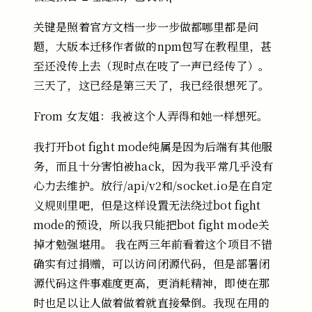
关键是照着官方文档一步一步做都哪里都是问
题，大版本迁移作者做的npm包写在教程里，甚
至还没传上去（现时点在吱了一声已经传了）。
三天了，这已经是第三天了，我已经很想死了。
From
女友姐：我被这个人弄得和她一样想死。
我打开bot
fight
mode纯属是因为后端有其他服
务，而且十分害怕被hack，因为我平常几乎没有
心力去维护。放行/api/v2和/socket.io是在自定
义规则里吧，但是这样设置无法绕过bot
fight
mode的预设，所以我只能把bot
fight
mode关
掉才勉强堪用。
我在两三年前看着这个项目不错
确实有过捐赠，可以访问闭源代码，但是部署闭
源代码这件事难度更高，更消耗精神，即使在那
时也足以让人做着做着就直接晕倒。我现在用的