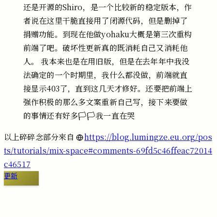
还是开源的Shiro，是一个比较新的稳定版本，作
者说在这里干脆直接用了闭源代码，但是删掉了
捐赠功能。到现在他做yohaku大概是第三次重构
前端了吧。破坏性更新真的既消耗自己又消耗他
人。
我本来也是在用旧版，但是在去年年中我没
法确定的一个时期里，我什么都没做，前端就直
接显示403了，直到这几天才修好。还要把前端上
强作积极的那么多文案重新自己写，接下来要做
的事情还有好多🏳️🏳️我一直在哭
以上碎碎念部分來自
https://blog.lumingze.eu.org/pos
ts/tutorials/mix-space#comments-69fd5c46ffeac72014
c46517
更新
切換到舊版留言區
免登入留言